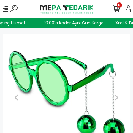
0
pping Hizmeti
10.00'a Kadar Aynı Gün Kargo
Xml & 