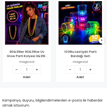
80&39ler 90&39lar Uv
1039lu Led Işıklı Parti
Glow Parti Kolyesi 3&39lü
Bardağı Seti
Set
magicool
magicool
Adet
Adet
Kampanya, duyuru, bilgilendirmelerden e-posta ile haberdar
olmak istiyorum.