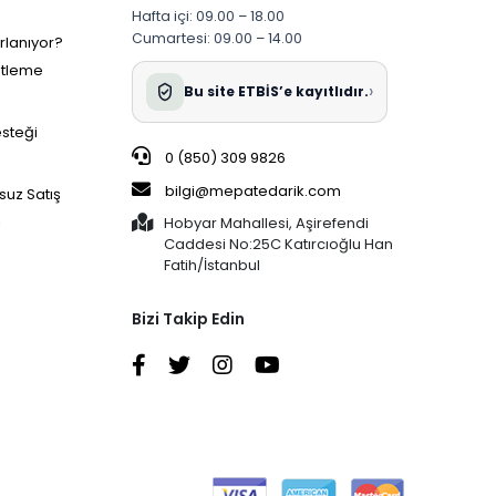
Hafta içi: 09.00 – 18.00
Cumartesi: 09.00 – 14.00
ırlanıyor?
etleme
›
Bu site ETBİS’e kayıtlıdır.
esteği
0 (850) 309 9826
bilgi@mepatedarik.com
suz Satış
i
Hobyar Mahallesi, Aşirefendi
Caddesi No:25C Katırcıoğlu Han
Fatih/İstanbul
Bizi Takip Edin