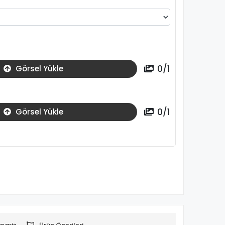
0
/
1
Görsel Yükle
0
/
1
Görsel Yükle