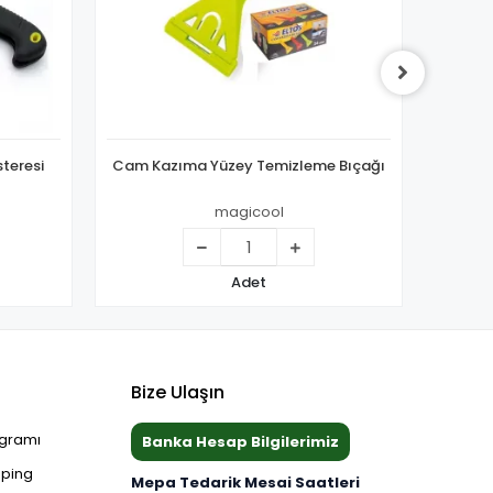
teresi
Cam Kazıma Yüzey Temizleme Bıçağı
Di
magicool
Adet
Bize Ulaşın
ogramı
Banka Hesap Bilgilerimiz
pping
Mepa Tedarik Mesai Saatleri