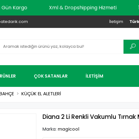
 Aynı Gün Kargo
Xml & Dropshipping Hizmeti
atedarik.com
İletişim
Türk
ÜRÜNLER
ÇOK SATANLAR
İLETİŞİM
BAHÇE
KÜÇÜK EL ALETLERİ
Diana 2 Li Renkli Vakumlu Tırnak
Marka:
magicool