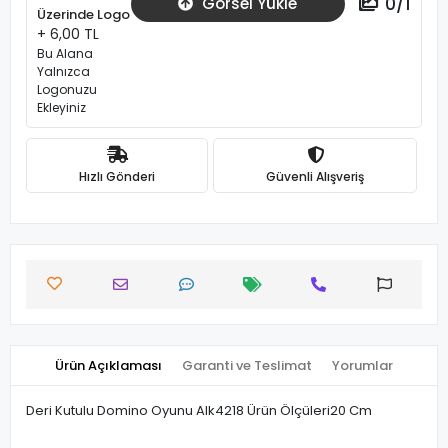
0
/
1
Görsel Yükle
Üzerinde Logo
+ 6,00 TL
Bu Alana
Yalnızca
Logonuzu
Ekleyiniz
Hızlı Gönderi
Güvenli Alışveriş
Ürün Açıklaması
Garanti ve Teslimat
Yorumlar
Deri Kutulu Domino Oyunu Alk4218 Ürün Ölçüleri20 Cm