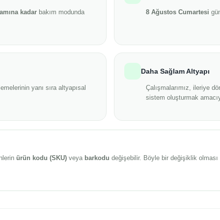
şamına kadar
bakım modunda
8 Ağustos Cumartesi
gün
Daha Sağlam Altyapı
emelerinin yanı sıra altyapısal
Çalışmalarımız, ileriye dö
sistem oluşturmak amacıy
nlerin
ürün kodu (SKU)
veya
barkodu
değişebilir. Böyle bir değişiklik olma