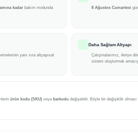
şamına kadar
bakım modunda
8 Ağustos Cumartesi
gün
Daha Sağlam Altyapı
emelerinin yanı sıra altyapısal
Çalışmalarımız, ileriye dö
sistem oluşturmak amacıy
nlerin
ürün kodu (SKU)
veya
barkodu
değişebilir. Böyle bir değişiklik olma