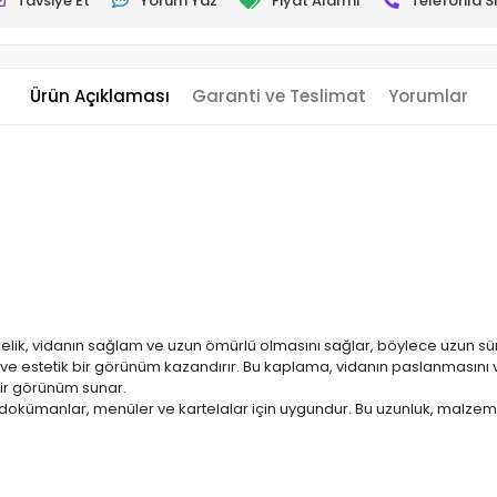
Tavsiye Et
Yorum Yaz
Fiyat Alarmı
Telefonla Si
Ürün Açıklaması
Garanti ve Teslimat
Yorumlar
. Çelik, vidanın sağlam ve uzun ömürlü olmasını sağlar, böylece uzun s
e estetik bir görünüm kazandırır. Bu kaplama, vidanın paslanmasını ve k
bir görünüm sunar.
i dokümanlar, menüler ve kartelalar için uygundur. Bu uzunluk, malzemel