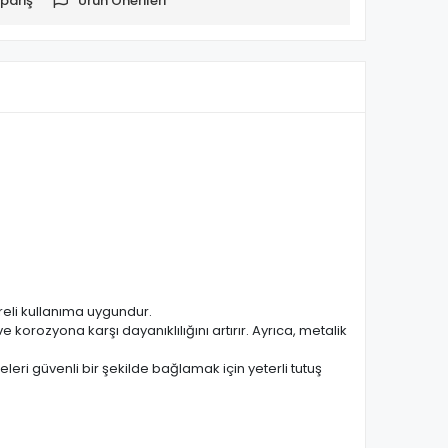
pariş
Ürün Önerileri
üreli kullanıma uygundur.
orozyona karşı dayanıklılığını artırır. Ayrıca, metalik
eri güvenli bir şekilde bağlamak için yeterli tutuş