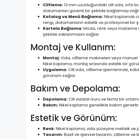
Ciltleme:
13 mm uzunluğundaki cilt vida, orta bü
dokümanları güvenli bir şekilde bağlamayı sağl
Katalog ve Menü Bağlama:
Nikel kaplamalı ci
rengi, dokümanların estetik ve profesyonel bir ş
Kartela Bağlama:
Moda, renk veya malzeme kar
şekilde saklanmasını sağlar.
Montaj ve Kullanım:
Montaj:
Vida, ciltleme makineleri veya manuel al
Nikel kaplama, montaj sırasında estetik bir gör
Uygulama:
Cilt vida, ciltleme işlemlerinde, k
görünüm sağlar.
Bakım ve Depolama:
Depolama:
Cilt vidaları kuru ve temiz bir ort
Bakım:
Nikel kaplama genellikle bakım gerektir
Estetik ve Görünüm:
Renk:
Nikel kaplama, vida yüzeyine metalik ve 
Tasarım:
Basit ve işlevsel tasarım, ciltleme ve