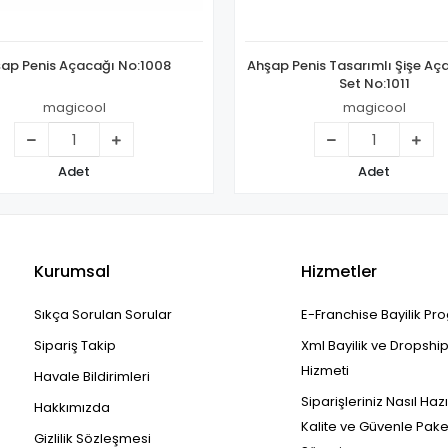
ap Penis Açacağı No:1008
Ahşap Penis Tasarımlı Şişe Aça
Set No:1011
magicool
magicool
Adet
Adet
Kurumsal
Hizmetler
Sıkça Sorulan Sorular
E-Franchise Bayilik Pr
Sipariş Takip
Xml Bayilik ve Dropshi
Hizmeti
Havale Bildirimleri
Siparişleriniz Nasıl Haz
Hakkımızda
Kalite ve Güvenle Pak
Gizlilik Sözleşmesi