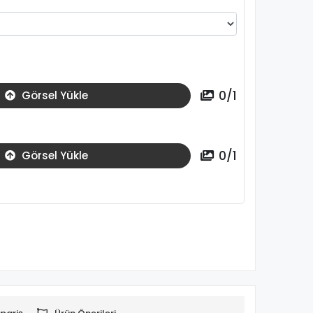
0
/
1
Görsel Yükle
0
/
1
Görsel Yükle