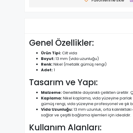
Favorilerime Ekle
Genel Özellikler:
Ürün Tipi:
Cilt vida
Boyut:
13 mm (vida uzunluğu)
Renk:
Nikel (metalik gümüş rengi)
Adet:
1
Tasarım ve Yapı:
Malzeme:
Genellikle dayanıklı çelikten üretilir
Kaplama:
Nikel kaplama, vida yüzeyine parlak v
gümüş rengi, vida yüzeyine profesyonel ve şık 
Vida Uzunluğu:
13 mm uzunluk, orta kalınlıktak
sağlar ve çeşitli bağlama işlemleri için idealdir.
Kullanım Alanları: