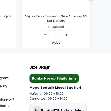
cağı 5'li
Ahşap Penis Tasarımlı Şişe Açacağı 5'li
De
Set No:1010
Ta
magicool
Adet
Bize Ulaşın
ogramı
Banka Hesap Bilgilerimiz
pping
Mepa Tedarik Mesai Saatleri
Hafta içi: 09.00 – 18.00
Cumartesi: 09.00 – 14.00
ırlanıyor?
etleme
›
Bu site ETBİS’e kayıtlıdır.