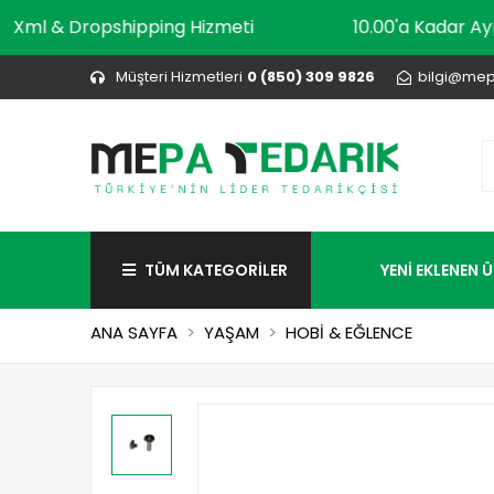
Xml & Dropshipping Hizmeti
10.00'a Ka
Müşteri Hizmetleri
0 (850) 309 9826
bilgi@mep
TÜM KATEGORİLER
YENİ EKLENEN 
ANA SAYFA
YAŞAM
HOBİ & EĞLENCE