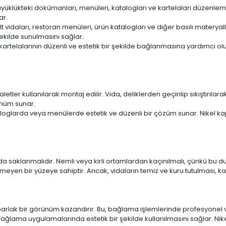
yüklükteki dokümanları, menüleri, katalogları ve kartelaları düzenleme
ar.
lt vidaları, restoran menüleri, ürün katalogları ve diğer basılı materyal
ekilde sunulmasını sağlar.
telalarının düzenli ve estetik bir şekilde bağlanmasına yardımcı olur
etler kullanılarak montaj edilir. Vida, deliklerden geçirilip sıkıştırıl
ünüm sunar.
ataloglarda veya menülerde estetik ve düzenli bir çözüm sunar. Nikel 
amda saklanmalıdır. Nemli veya kirli ortamlardan kaçınılmalı, çünkü b
meyen bir yüzeye sahiptir. Ancak, vidaların temiz ve kuru tutulması,
parlak bir görünüm kazandırır. Bu, bağlama işlemlerinde profesyonel 
 bağlama uygulamalarında estetik bir şekilde kullanılmasını sağlar. Nik