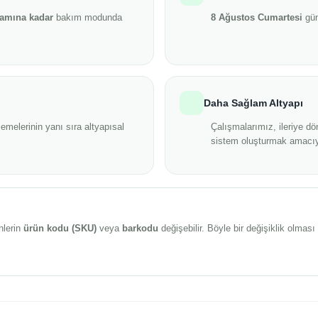
şamına kadar
bakım modunda
8 Ağustos Cumartesi
gün
Daha Sağlam Altyapı
emelerinin yanı sıra altyapısal
Çalışmalarımız, ileriye dö
sistem oluşturmak amacıy
nlerin
ürün kodu (SKU)
veya
barkodu
değişebilir. Böyle bir değişiklik olma