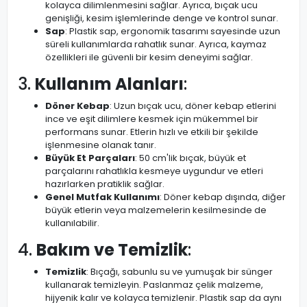
kolayca dilimlenmesini sağlar. Ayrıca, bıçak ucu
genişliği, kesim işlemlerinde denge ve kontrol sunar.
Sap
: Plastik sap, ergonomik tasarımı sayesinde uzun
süreli kullanımlarda rahatlık sunar. Ayrıca, kaymaz
özellikleri ile güvenli bir kesim deneyimi sağlar.
3.
Kullanım Alanları
:
Döner Kebap
: Uzun bıçak ucu, döner kebap etlerini
ince ve eşit dilimlere kesmek için mükemmel bir
performans sunar. Etlerin hızlı ve etkili bir şekilde
işlenmesine olanak tanır.
Büyük Et Parçaları
: 50 cm'lik bıçak, büyük et
parçalarını rahatlıkla kesmeye uygundur ve etleri
hazırlarken pratiklik sağlar.
Genel Mutfak Kullanımı
: Döner kebap dışında, diğer
büyük etlerin veya malzemelerin kesilmesinde de
kullanılabilir.
4.
Bakım ve Temizlik
:
Temizlik
: Bıçağı, sabunlu su ve yumuşak bir sünger
kullanarak temizleyin. Paslanmaz çelik malzeme,
hijyenik kalır ve kolayca temizlenir. Plastik sap da aynı