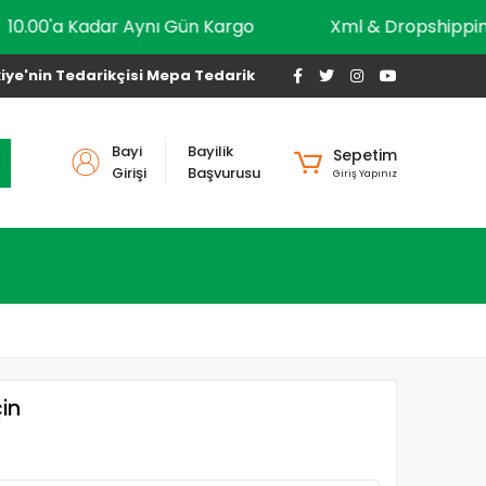
10.00'a Kadar Aynı Gün Kargo
Xml & Dropsh
iye'nin Tedarikçisi Mepa Tedarik
Bayi
Bayilik
Sepetim
Girişi
Başvurusu
Giriş Yapınız
in