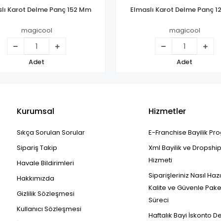
lı Karot Delme Panç 152 Mm
Elmaslı Karot Delme Panç 
magicool
magicool
Adet
Adet
Kurumsal
Hizmetler
Sıkça Sorulan Sorular
E-Franchise Bayilik Pr
Sipariş Takip
Xml Bayilik ve Dropshi
Hizmeti
Havale Bildirimleri
Siparişleriniz Nasıl Haz
Hakkımızda
Kalite ve Güvenle Pak
Gizlilik Sözleşmesi
Süreci
Kullanıcı Sözleşmesi
Haftalık Bayi İskonto D