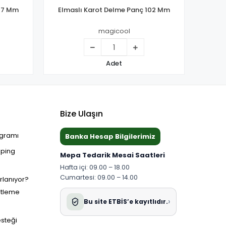
127 Mm
Elmaslı Karot Delme Panç 102 Mm
Elma
magicool
Adet
Bize Ulaşın
ogramı
Banka Hesap Bilgilerimiz
pping
Mepa Tedarik Mesai Saatleri
Hafta içi: 09.00 – 18.00
Cumartesi: 09.00 – 14.00
ırlanıyor?
etleme
›
Bu site ETBİS’e kayıtlıdır.
esteği