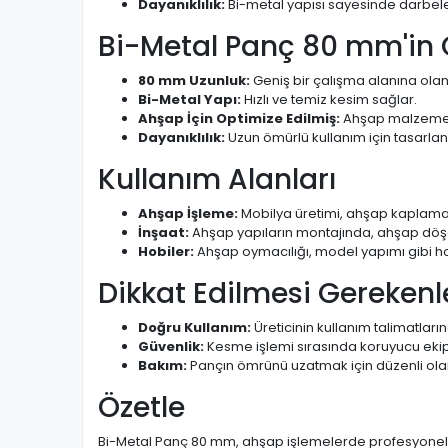
Dayanıklılık:
Bi-metal yapısı sayesinde darbeler
Bi-Metal Panç 80 mm'in Öz
80 mm Uzunluk:
Geniş bir çalışma alanına olan
Bi-Metal Yapı:
Hızlı ve temiz kesim sağlar.
Ahşap İçin Optimize Edilmiş:
Ahşap malzemel
Dayanıklılık:
Uzun ömürlü kullanım için tasarlanm
Kullanım Alanları
Ahşap İşleme:
Mobilya üretimi, ahşap kaplama,
İnşaat:
Ahşap yapıların montajında, ahşap döşe
Hobiler:
Ahşap oymacılığı, model yapımı gibi hob
Dikkat Edilmesi Gerekenl
Doğru Kullanım:
Üreticinin kullanım talimatları
Güvenlik:
Kesme işlemi sırasında koruyucu ekip
Bakım:
Pançın ömrünü uzatmak için düzenli ola
Özetle
Bi-Metal Panç 80 mm, ahşap işlemelerde profesyonel son