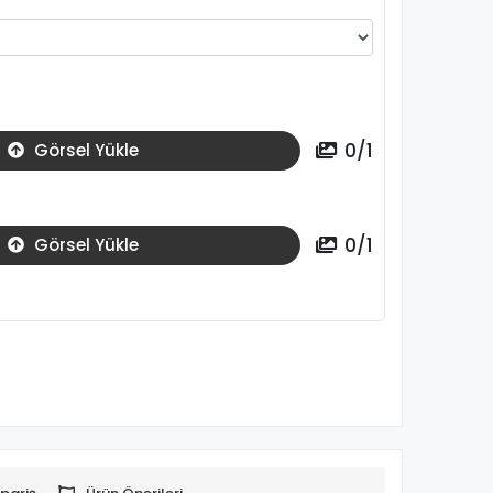
0
/
1
Görsel Yükle
0
/
1
Görsel Yükle