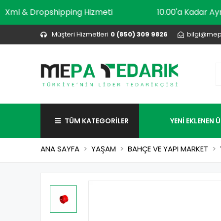
Xml & Dropshipping Hizmeti
10.00'a Kad
Müşteri Hizmetleri
0 (850) 309 9826
bilgi@mep
TÜM KATEGORİLER
YENİ EKLENEN 
ANA SAYFA
YAŞAM
BAHÇE VE YAPI MARKET