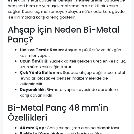
esnek bir metal gövdenin birleştirilmesiyle üretilir. Bu sayede
hem sert hem de yumuşak malzemelerde etkili bir kesim
sağlar. Kesici uç, malzemeye kolayca nüfuz ederken, gövde
ise kırılmalara karşı direnç gösterir.
Ahşap İçin Neden Bi-Metal
Panç?
Hızlı ve Temiz Kesim:
Ahşapta pürüzsüz ve düzgün
kesimler yapar.
Uzun Ömürlü:
Yüksek kaliteli çelikten üretilen kesici uç,
uzun süre keskinliğini korur.
Çok Yönlü Kullanım:
Sadece ahşap değil, ince metal
levhalar, plastik ve benzeri malzemelerde de
kullanılabilir.
Dayanıklılık:
Bi-metal yapısı sayesinde darbelere
karşı dayanıklıdır.
Bi-Metal Panç 48 mm'in
Özellikleri
48 mm Çap:
Geniş bir çalışma alanına olanak tanır.
Bi-Metal Yapı:
Hızlı ve temiz kesim sağlar.