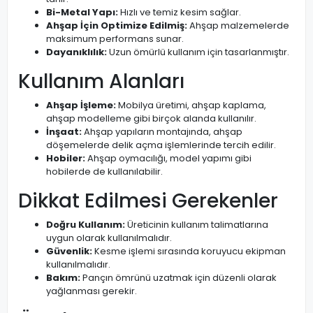
Bi-Metal Yapı:
Hızlı ve temiz kesim sağlar.
Ahşap İçin Optimize Edilmiş:
Ahşap malzemelerde
maksimum performans sunar.
Dayanıklılık:
Uzun ömürlü kullanım için tasarlanmıştır.
Kullanım Alanları
Ahşap İşleme:
Mobilya üretimi, ahşap kaplama,
ahşap modelleme gibi birçok alanda kullanılır.
İnşaat:
Ahşap yapıların montajında, ahşap
döşemelerde delik açma işlemlerinde tercih edilir.
Hobiler:
Ahşap oymacılığı, model yapımı gibi
hobilerde de kullanılabilir.
Dikkat Edilmesi Gerekenler
Doğru Kullanım:
Üreticinin kullanım talimatlarına
uygun olarak kullanılmalıdır.
Güvenlik:
Kesme işlemi sırasında koruyucu ekipman
kullanılmalıdır.
Bakım:
Pançın ömrünü uzatmak için düzenli olarak
yağlanması gerekir.