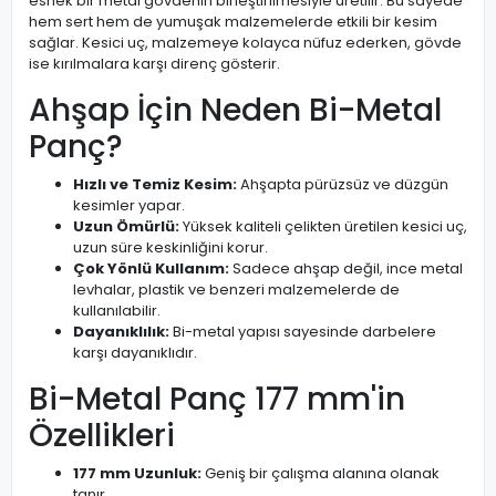
esnek bir metal gövdenin birleştirilmesiyle üretilir. Bu sayede
hem sert hem de yumuşak malzemelerde etkili bir kesim
sağlar. Kesici uç, malzemeye kolayca nüfuz ederken, gövde
ise kırılmalara karşı direnç gösterir.
Ahşap İçin Neden Bi-Metal
Panç?
Hızlı ve Temiz Kesim:
Ahşapta pürüzsüz ve düzgün
kesimler yapar.
Uzun Ömürlü:
Yüksek kaliteli çelikten üretilen kesici uç,
uzun süre keskinliğini korur.
Çok Yönlü Kullanım:
Sadece ahşap değil, ince metal
levhalar, plastik ve benzeri malzemelerde de
kullanılabilir.
Dayanıklılık:
Bi-metal yapısı sayesinde darbelere
karşı dayanıklıdır.
Bi-Metal Panç 177 mm'in
Özellikleri
177 mm Uzunluk:
Geniş bir çalışma alanına olanak
tanır.