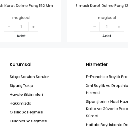
lı Karot Delme Panç 152 Mm
Elmaslı Karot Delme Panç 
magicool
magicool
Adet
Adet
Kurumsal
Hizmetler
Sıkça Sorulan Sorular
E-Franchise Bayilik Pr
Sipariş Takip
Xml Bayilik ve Dropshi
Hizmeti
Havale Bildirimleri
Siparişleriniz Nasıl Haz
Hakkımızda
Kalite ve Güvenle Pak
Gizlilik Sözleşmesi
Süreci
Kullanıcı Sözleşmesi
Haftalık Bayi İskonto D