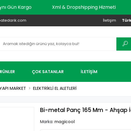
adar Aynı Gün Kargo
Xml & Dropshipping Hizmeti
atedarik.com
İletişim
Türk
ÜRÜNLER
ÇOK SATANLAR
İLETİŞİM
YAPI MARKET
ELEKTRİKLİ EL ALETLERİ
Bi-metal Panç 165 Mm - Ahşap İ
Marka:
magicool