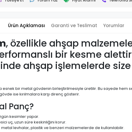
Tavsiye Et
Yorum Yaz
Fiyat Alarmı
Telefonla Si
Ürün Açıklaması
Garanti ve Teslimat
Yorumlar
mm
, özellikle ahşap malzemel
erformanslı bir kesme aletti
inde ahşap işlemelerde size 
daha esnek bir metal gövdenin birleştirilmesiyle üretilir. Bu sayede h
vde ise kırılmalara karşı direnç gösterir.
al Panç?
gün kesimler yapar.
sici uç, uzun süre keskinliğini korur.
etal levhalar, plastik ve benzeri malzemelerde de kullanılabilir.