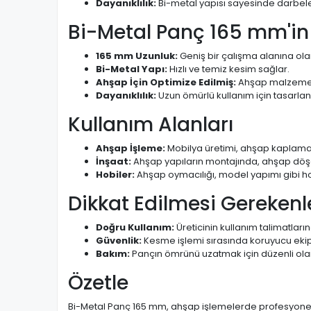
Dayanıklılık:
Bi-metal yapısı sayesinde darbeler
Bi-Metal Panç 165 mm'in Ö
165 mm Uzunluk:
Geniş bir çalışma alanına ola
Bi-Metal Yapı:
Hızlı ve temiz kesim sağlar.
Ahşap İçin Optimize Edilmiş:
Ahşap malzemel
Dayanıklılık:
Uzun ömürlü kullanım için tasarlanm
Kullanım Alanları
Ahşap İşleme:
Mobilya üretimi, ahşap kaplama,
İnşaat:
Ahşap yapıların montajında, ahşap döşe
Hobiler:
Ahşap oymacılığı, model yapımı gibi hob
Dikkat Edilmesi Gerekenl
Doğru Kullanım:
Üreticinin kullanım talimatları
Güvenlik:
Kesme işlemi sırasında koruyucu ekip
Bakım:
Pançın ömrünü uzatmak için düzenli ola
Özetle
Bi-Metal Panç 165 mm, ahşap işlemelerde profesyonel so