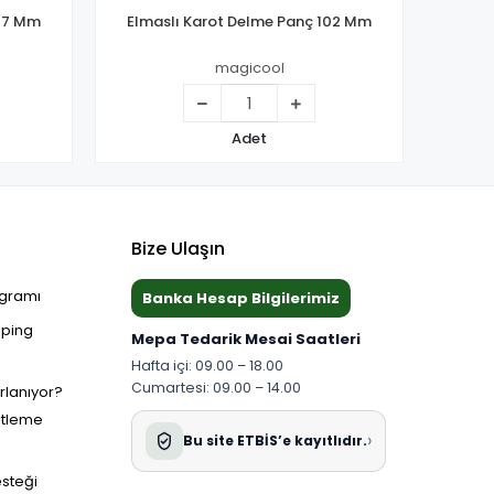
127 Mm
Elmaslı Karot Delme Panç 102 Mm
Elma
magicool
Adet
Bize Ulaşın
ogramı
Banka Hesap Bilgilerimiz
pping
Mepa Tedarik Mesai Saatleri
Hafta içi: 09.00 – 18.00
Cumartesi: 09.00 – 14.00
ırlanıyor?
etleme
›
Bu site ETBİS’e kayıtlıdır.
esteği