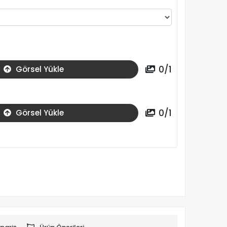
0
/
1
Görsel Yükle
0
/
1
Görsel Yükle