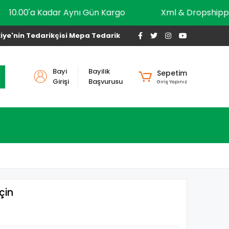
10.00'a Kadar Aynı Gün Kargo
Xml & Drops
iye'nin Tedarikçisi Mepa Tedarik
Bayi
Bayilik
Sepetim
Girişi
Başvurusu
Giriş Yapınız
çin