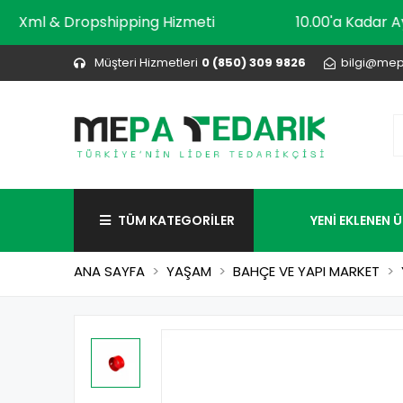
Xml & Dropshipping Hizmeti
10.00'a K
Müşteri Hizmetleri
0 (850) 309 9826
bilgi@mep
TÜM KATEGORİLER
YENİ EKLENEN 
ANA SAYFA
YAŞAM
BAHÇE VE YAPI MARKET