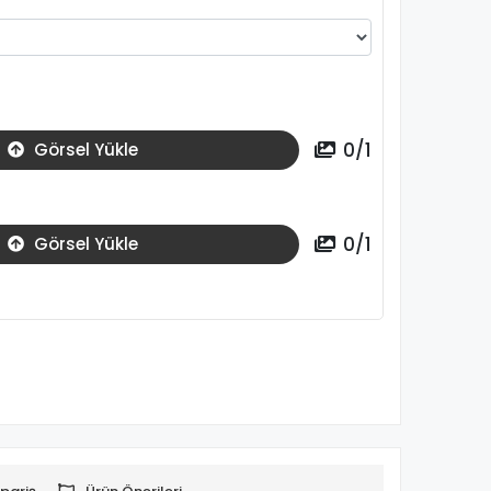
0
/
1
Görsel Yükle
0
/
1
Görsel Yükle