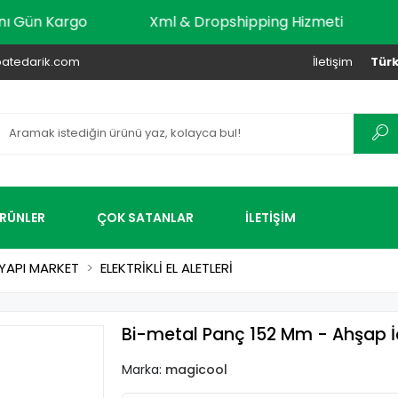
dar Aynı Gün Kargo
Xml & Dropshipping Hizmeti
atedarik.com
İletişim
Türk
ÜRÜNLER
ÇOK SATANLAR
İLETİŞİM
YAPI MARKET
ELEKTRİKLİ EL ALETLERİ
Bi-metal Panç 152 Mm - Ahşap İ
Marka:
magicool