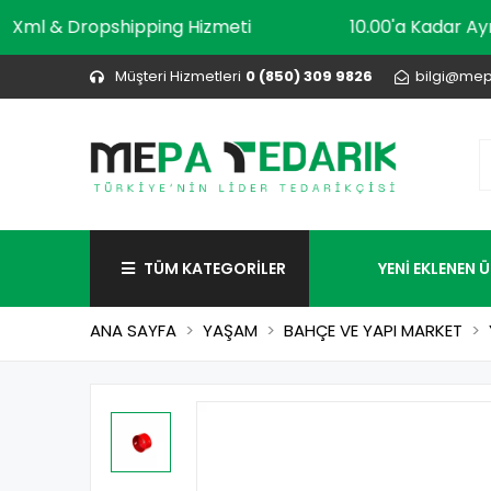
Xml & Dropshipping Hizmeti
10.00'a Ka
Müşteri Hizmetleri
0 (850) 309 9826
bilgi@mep
TÜM KATEGORİLER
YENİ EKLENEN 
ANA SAYFA
YAŞAM
BAHÇE VE YAPI MARKET