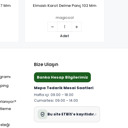
127 Mm
Elmaslı Karot Delme Panç 102 Mm
Elma
magicool
Adet
Bize Ulaşın
ogramı
Banka Hesap Bilgilerimiz
pping
Mepa Tedarik Mesai Saatleri
Hafta içi: 09.00 – 18.00
Cumartesi: 09.00 – 14.00
ırlanıyor?
etleme
›
Bu site ETBİS’e kayıtlıdır.
esteği