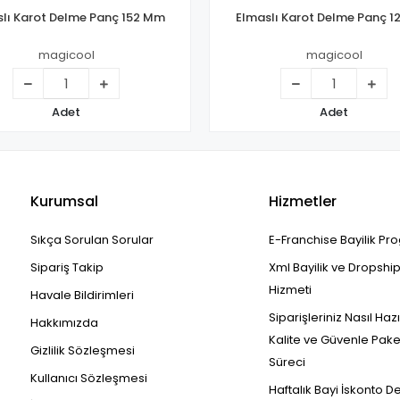
lı Karot Delme Panç 152 Mm
Elmaslı Karot Delme Panç 
magicool
magicool
Adet
Adet
Kurumsal
Hizmetler
Sıkça Sorulan Sorular
E-Franchise Bayilik Pr
Sipariş Takip
Xml Bayilik ve Dropshi
Hizmeti
Havale Bildirimleri
Siparişleriniz Nasıl Haz
Hakkımızda
Kalite ve Güvenle Pak
Gizlilik Sözleşmesi
Süreci
Kullanıcı Sözleşmesi
Haftalık Bayi İskonto D