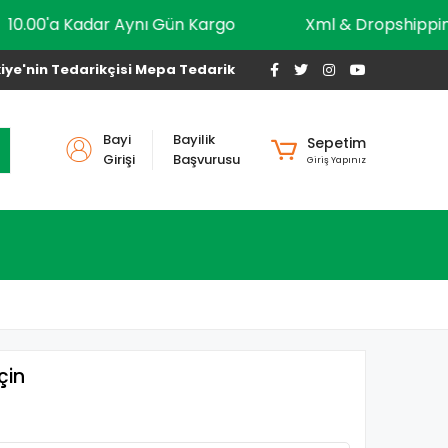
10.00'a Kadar Aynı Gün Kargo
Xml & Dropsh
iye'nin Tedarikçisi Mepa Tedarik
Bayi
Bayilik
Sepetim
Girişi
Başvurusu
Giriş Yapınız
çin