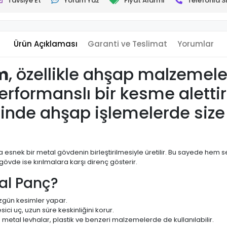
Tavsiye Et
Yorum Yaz
Fiyat Alarmı
Telefonla Si
Ürün Açıklaması
Garanti ve Teslimat
Yorumlar
m
, özellikle ahşap malzemel
erformanslı bir kesme aletti
inde ahşap işlemelerde size 
daha esnek bir metal gövdenin birleştirilmesiyle üretilir. Bu sayede h
vde ise kırılmalara karşı direnç gösterir.
al Panç?
gün kesimler yapar.
sici uç, uzun süre keskinliğini korur.
etal levhalar, plastik ve benzeri malzemelerde de kullanılabilir.