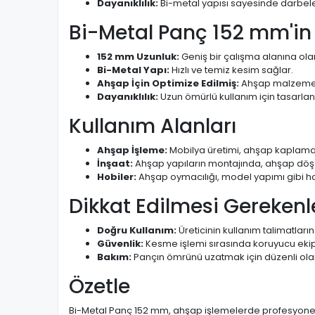
Dayanıklılık:
Bi-metal yapısı sayesinde darbeler
Bi-Metal Panç 152 mm'in Ö
152 mm Uzunluk:
Geniş bir çalışma alanına olan
Bi-Metal Yapı:
Hızlı ve temiz kesim sağlar.
Ahşap İçin Optimize Edilmiş:
Ahşap malzemel
Dayanıklılık:
Uzun ömürlü kullanım için tasarlanm
Kullanım Alanları
Ahşap İşleme:
Mobilya üretimi, ahşap kaplama,
İnşaat:
Ahşap yapıların montajında, ahşap döşe
Hobiler:
Ahşap oymacılığı, model yapımı gibi hob
Dikkat Edilmesi Gerekenl
Doğru Kullanım:
Üreticinin kullanım talimatları
Güvenlik:
Kesme işlemi sırasında koruyucu ekip
Bakım:
Pançın ömrünü uzatmak için düzenli ola
Özetle
Bi-Metal Panç 152 mm, ahşap işlemelerde profesyonel so