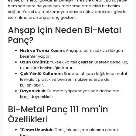
esnek bir metal gövdenin birleştirilmesiyle üretilir. Bu sayede
hem sert hem de yumuşak malzemelerde etkili bir kesim
sağlar. Kesici uç, malzemeye kolayca nüfuz ederken, gövde
ise kırılmalara karşı direnç gösterir.
Ahşap İçin Neden Bi-Metal
Panç?
Hızlı ve Temiz Kesim:
Ahşapta pürüzsüz ve düzgün
kesimler yapar.
Uzun Ömürlü:
Yüksek kaliteli çelikten üretilen kesici uç,
uzun süre keskinliğini korur.
Çok Yönlü Kullanım:
Sadece ahşap değil, ince metal
levhalar, plastik ve benzeri malzemelerde de
kullanılabilir.
Dayanıklılık:
Bi-metal yapısı sayesinde darbelere
karşı dayanıklıdır.
Bi-Metal Panç 111 mm'in
Özellikleri
111 mm Uzunluk:
Geniş bir çalışma alanına olanak
tanır.