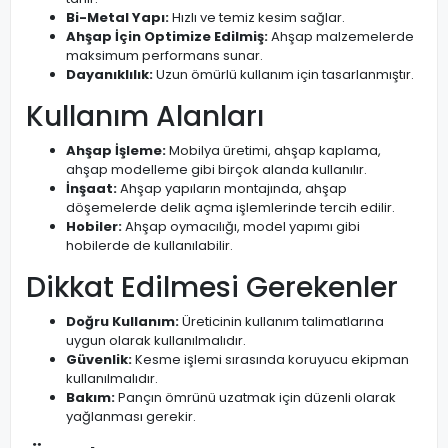
Bi-Metal Yapı:
Hızlı ve temiz kesim sağlar.
Ahşap İçin Optimize Edilmiş:
Ahşap malzemelerde
maksimum performans sunar.
Dayanıklılık:
Uzun ömürlü kullanım için tasarlanmıştır.
Kullanım Alanları
Ahşap İşleme:
Mobilya üretimi, ahşap kaplama,
ahşap modelleme gibi birçok alanda kullanılır.
İnşaat:
Ahşap yapıların montajında, ahşap
döşemelerde delik açma işlemlerinde tercih edilir.
Hobiler:
Ahşap oymacılığı, model yapımı gibi
hobilerde de kullanılabilir.
Dikkat Edilmesi Gerekenler
Doğru Kullanım:
Üreticinin kullanım talimatlarına
uygun olarak kullanılmalıdır.
Güvenlik:
Kesme işlemi sırasında koruyucu ekipman
kullanılmalıdır.
Bakım:
Pançın ömrünü uzatmak için düzenli olarak
yağlanması gerekir.