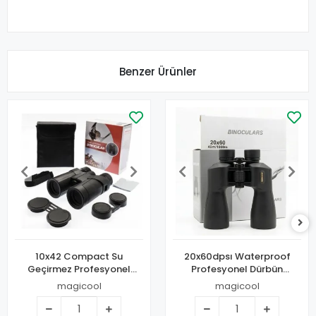
Benzer Ürünler
10x42 Compact Su
20x60dpsı Waterproof
Geçirmez Profesyonel
Profesyonel Dürbün
Dürbün
1000m/49m
magicool
magicool