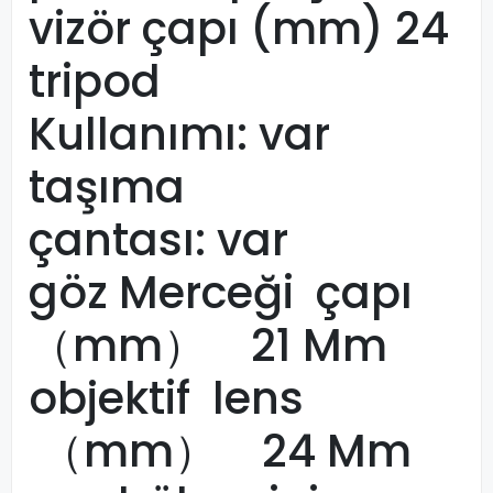
vizör çapı (mm) 24
tripod
Kullanımı: var
taşıma
çantası: var
göz Merceği çapı
（mm） 21 Mm
objektif lens
（mm） 24 Mm