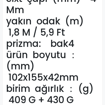
Mm
yakın odak (m)
1,8 M / 5,9 Ft
prizma: bak4
ürün boyutu ：
(mm)
102x155x42mm
birim ağırlık ： (g)
409 G + 430 G