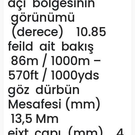
açı bölgesinin
görünümü
(derece) 10.85
feild ait bakış
86m / 1000m –
570ft / 1000yds
göz dürbün
Mesafesi (mm)
13,5 Mm
eixt çapı (mm) 4