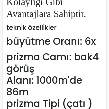
Kolaylığı Gibi
Avantajlara Sahiptir.
tekni̇k özelli̇kler
büyütme Oranı: 6x
prizma Camı: bak4
görüş
Alanı: 1000m'de
86m
prizma Tipi (çatı )