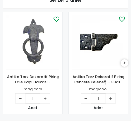
Benzer Ürünler
Antika Tarz Dekoratif Pirinç
Antika Tarz Dekoratif Pirinç
Lale Kapı Halkası -
Pencere Kelebeği - 38x90
165x70mm, Oksit
Mm, Oksit
magicool
magicool
Adet
Adet