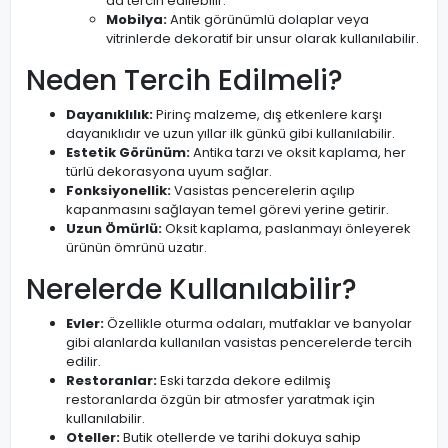
da tercih edilebilir.
Mobilya:
Antik görünümlü dolaplar veya
vitrinlerde dekoratif bir unsur olarak kullanılabilir.
Neden Tercih Edilmeli?
Dayanıklılık:
Pirinç malzeme, dış etkenlere karşı
dayanıklıdır ve uzun yıllar ilk günkü gibi kullanılabilir.
Estetik Görünüm:
Antika tarzı ve oksit kaplama, her
türlü dekorasyona uyum sağlar.
Fonksiyonellik:
Vasistas pencerelerin açılıp
kapanmasını sağlayan temel görevi yerine getirir.
Uzun Ömürlü:
Oksit kaplama, paslanmayı önleyerek
ürünün ömrünü uzatır.
Nerelerde Kullanılabilir?
Evler:
Özellikle oturma odaları, mutfaklar ve banyolar
gibi alanlarda kullanılan vasistas pencerelerde tercih
edilir.
Restoranlar:
Eski tarzda dekore edilmiş
restoranlarda özgün bir atmosfer yaratmak için
kullanılabilir.
Oteller:
Butik otellerde ve tarihi dokuya sahip