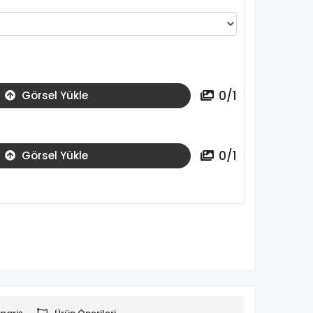
0
/
1
Görsel Yükle
0
/
1
Görsel Yükle