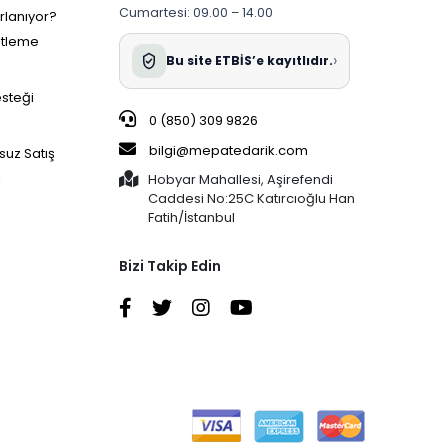
Cumartesi: 09.00 – 14.00
ırlanıyor?
etleme
›
Bu site ETBİS’e kayıtlıdır.
esteği
0 (850) 309 9826
bilgi@mepatedarik.com
suz Satış
i
Hobyar Mahallesi, Aşirefendi
Caddesi No:25C Katırcıoğlu Han
Fatih/İstanbul
Bizi Takip Edin