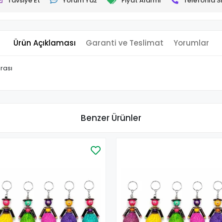
Tavsiye Et
Yorum Yaz
Fiyat Alarmı
Telefonla Si
Ürün Açıklaması
Garanti ve Teslimat
Yorumlar
rası
Benzer Ürünler