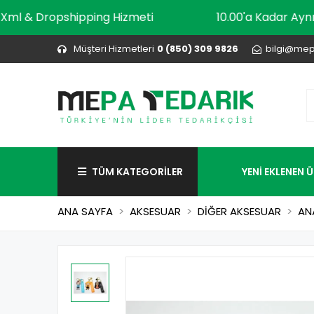
Xml & Dropshipping Hizmeti
10.00'a Kadar
Müşteri Hizmetleri
0 (850) 309 9826
bilgi@mep
TÜM KATEGORİLER
YENİ EKLENEN 
ANA SAYFA
AKSESUAR
DİĞER AKSESUAR
AN