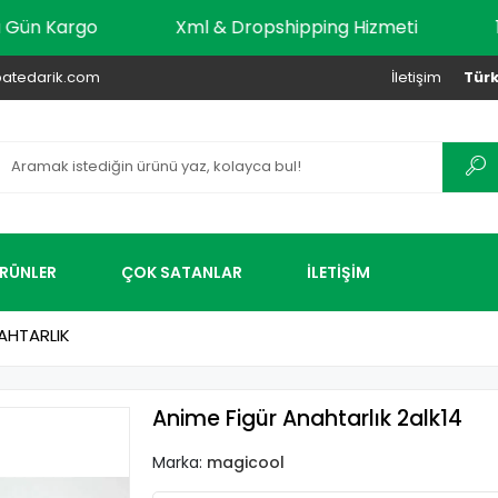
 Aynı Gün Kargo
Xml & Dropshipping Hizmeti
atedarik.com
İletişim
Türk
ÜRÜNLER
ÇOK SATANLAR
İLETİŞİM
AHTARLIK
Anime Figür Anahtarlık 2alk14
Marka:
magicool