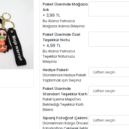
Paket Üzerinde Mağaza
Adı
+ 3,99 TL
Bu Alana Yalnızca
Mağaza Adınızı Ekleyiniz
Paket Üzerinde Özel
Teşekkür Notu
+ 4,99 TL
Bu Alana Yalnızca
Teşekkür Notunuzu
Ekleyiniz
Hediye Paketi
Ürünlerinize Hediye Paketi
Yaptırmak için Seçiniz
Paket Üzerinde
Standart Teşekkür Kartı
Paket İçerine Mepa'nın
Belirlediği Teşekkür Kartı
Eklenir
Sipariş Fotoğraf Çekimi
Ürünlerinizin Kargo Öncesi
Fotoğrafları Çekilerek İletilir