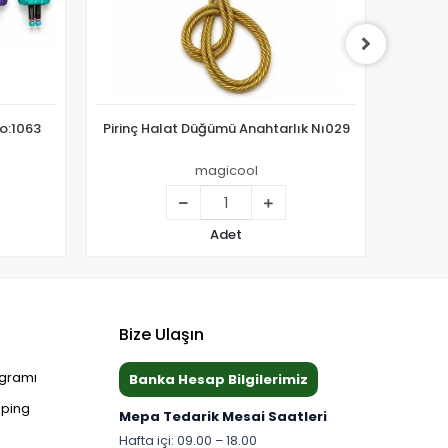
o:1063
Pirinç Halat Düğümü Anahtarlık Nı029
Pirin
magicool
Adet
Bize Ulaşın
ogramı
Banka Hesap Bilgilerimiz
pping
Mepa Tedarik Mesai Saatleri
Hafta içi: 09.00 – 18.00