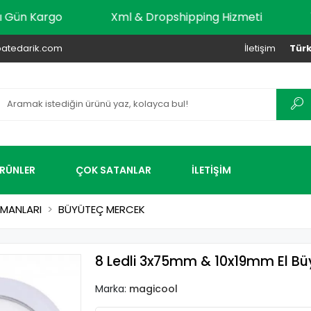
r Aynı Gün Kargo
Xml & Dropshipping Hizmeti
atedarik.com
İletişim
Türk
ÜRÜNLER
ÇOK SATANLAR
İLETİŞİM
MANLARI
BÜYÜTEÇ MERCEK
8 Ledli 3x75mm & 10x19mm El Büy
Marka:
magicool