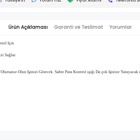
Tavsiye Et
Yorum Yaz
Fiyat Alarmı
Telefonla Si
Ürün Açıklaması
Garanti ve Teslimat
Yorumlar
rol Için
zi Sağlar.
Olursanız Olun Işinizi Görecek. Sahte Para Kontrol ışığı Da çok Işinize Yarayacak ö