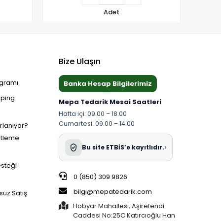
Adet
Bize Ulaşın
ogramı
Banka Hesap Bilgilerimiz
pping
Mepa Tedarik Mesai Saatleri
Hafta içi: 09.00 – 18.00
Cumartesi: 09.00 – 14.00
ırlanıyor?
etleme
›
Bu site ETBİS’e kayıtlıdır.
esteği
0 (850) 309 9826
bilgi@mepatedarik.com
suz Satış
i
Hobyar Mahallesi, Aşirefendi
Caddesi No:25C Katırcıoğlu Han