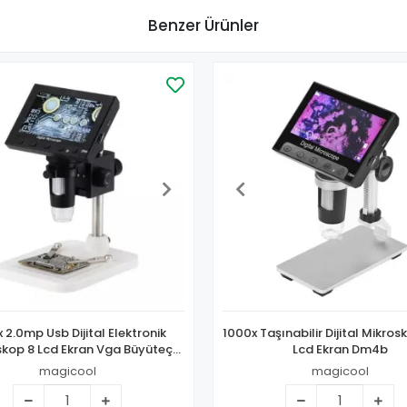
Benzer Ürünler
 2.0mp Usb Dijital Elektronik
1000x Taşınabilir Dijital Mikros
skop 8 Lcd Ekran Vga Büyüteç
Lcd Ekran Dm4b
Dm4s
magicool
magicool