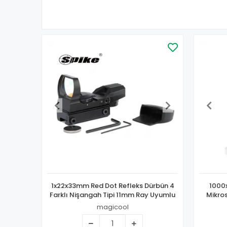
1x22x33mm Red Dot Refleks Dürbün 4
1000x
Farklı Nişangah Tipi 11mm Ray Uyumlu
Mikro
magicool