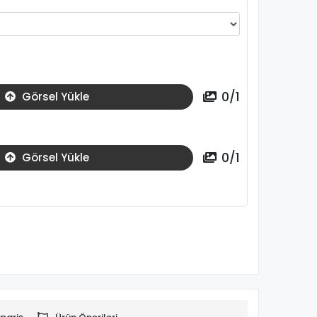
0
/
1
Görsel Yükle
0
/
1
Görsel Yükle