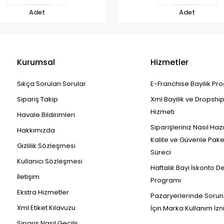
Adet
Adet
Kurumsal
Hizmetler
Sıkça Sorulan Sorular
E-Franchise Bayilik Pr
Sipariş Takip
Xml Bayilik ve Dropshi
Hizmeti
Havale Bildirimleri
Siparişleriniz Nasıl Haz
Hakkımızda
Kalite ve Güvenle Pak
Gizlilik Sözleşmesi
Süreci
Kullanıcı Sözleşmesi
Haftalık Bayi İskonto D
İletişim
Programı
Ekstra Hizmetler
Pazaryerlerinde Sorun
Xml Etiket Kılavuzu
İçin Marka Kullanım İzn
Sipariş Nasıl Geçilir