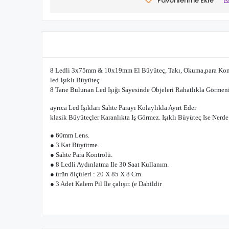
Favorilerime Ekle
8 Ledli 3x75mm & 10x19mm El Büyüteç, Takı, Okuma,para Kont
led Işıklı Büyüteç
8 Tane Bulunan Led Işığı Sayesinde Objeleri Rahatlıkla Görmeni
ayrıca Led Işıkları Sahte Parayı Kolaylıkla Ayırt Eder
klasik Büyüteçler Karanlıkta Iş Görmez. Işıklı Büyüteç Ise Nerde 
● 60mm Lens.
● 3 Kat Büyütme.
● Sahte Para Kontrolü.
● 8 Ledli Aydınlatma Ile 30 Saat Kullanım.
● ürün ölçüleri : 20 X 85 X 8 Cm.
● 3 Adet Kalem Pil Ile çalışır. (e Dahildir