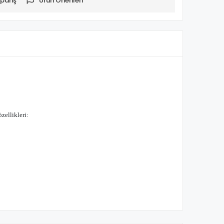
pariş
Ürün Önerileri
zellikleri: