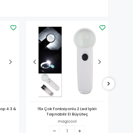
kop 4.3 &
15x Çok Fonksiyonlu 2 Led Işıklı
10x B
Taşınabilir El Büyüteç
magicool