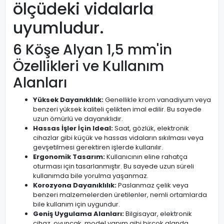
ölçüdeki vidalarla
uyumludur.
6 Köşe Alyan 1,5 mm'in
Özellikleri ve Kullanım
Alanları
Yüksek Dayanıklılık:
Genellikle krom vanadiyum veya
benzeri yüksek kaliteli çelikten imal edilir. Bu sayede
uzun ömürlü ve dayanıklıdır.
Hassas İşler İçin Ideal:
Saat, gözlük, elektronik
cihazlar gibi küçük ve hassas vidaların sıkılması veya
gevşetilmesi gerektiren işlerde kullanılır.
Ergonomik Tasarım:
Kullanıcının eline rahatça
oturması için tasarlanmıştır. Bu sayede uzun süreli
kullanımda bile yorulma yaşanmaz.
Korozyona Dayanıklılık:
Paslanmaz çelik veya
benzeri malzemelerden üretilenler, nemli ortamlarda
bile kullanım için uygundur.
Geniş Uygulama Alanları:
Bilgisayar, elektronik
cihaz, oyuncak, model yapım gibi birçok alanda