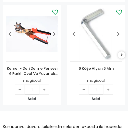
Kemer - Deri Delme Pensesi
6 Köşe Alyan 6 Mm
6 Farklı Oval Ve Yuvarlak
Delikler
magicool
magicool
Adet
Adet
Kampanya, duyuru, bilgilendirmelerden e-posta ile haberdar