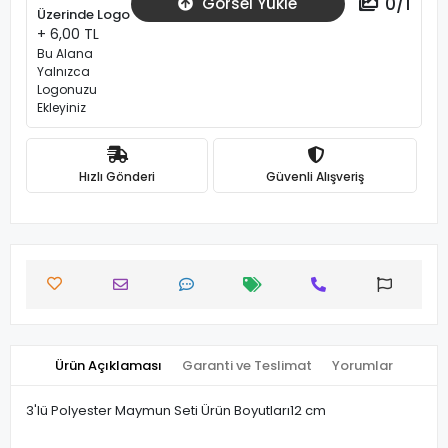
0
/
1
Görsel Yükle
Üzerinde Logo
+ 6,00 TL
Bu Alana
Yalnızca
Logonuzu
Ekleyiniz
Hızlı Gönderi
Güvenli Alışveriş
Ürün Açıklaması
Garanti ve Teslimat
Yorumlar
3'lü Polyester Maymun Seti Ürün Boyutları12 cm