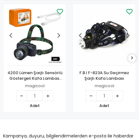
4200 Lümen Şarjlı Sensörlü
F.B.I F-823A Su Geçirmez
Göstergeli Kafa Lambası
Şarjlı Kafa Lambası
Wt-719
magicool
magicool
Adet
Adet
Kampanya, duyuru, bilgilendirmelerden e-posta ile haberdar