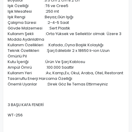
Boyutlar :3.5 cm 2 cm 8.2 cn
Işık Özelliği :T6 ve Cree5
Işık Mesafesi :250 mt
Işık Rengi :Beyaz,Gün Işığı
Çalışma Süresi :2-4-5 Saat
Gövde Malzemesi :Sert Plastik
Kullanım Şekli :Orta Yüksek ve Sellektör olmak Üzere 3
Modda Aydınlatma
Kullanım Özellikleri :Kafada ,Oyna Başlık Kolaylığı
Teknik Özellikleri :Şarj Edilebilir 2 x 18650 li-ion Uzun
Ömürlü Pil
Kutu İçeriği :Ürün Ve Şarj Kablosu
Ampül Ömrü :100.000 Saattir
Kullanım Yeri :Av, Kamp,Ev, Okul, Araba, Otel, Restorant
Tasarruflu Enerji Harcama Özelliği
Önemli Uyarılar :Direk Göz İle Temas Ettirmeyiniz
3 BAŞLI KAFA FENERİ
WT-256