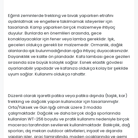
Eğimli zeminlerde trekking ve bivak yaparken etrafını
aydınlatmak ve engellere takılmamak isteyenler için
tasarlandı. Kamp yaparken birçok malzemeye ihtiyaç
duyulur. Bunlarda en önemlileri arasında, gece
konaklayacaklar için fener veya lamba gereklidir. Işık,
geceleri oldukça gerekli bir malzemedir. Ormanlık, dağlık
alanlarda ışık bulunmadığından ışığa ihtiyaç duyacaksınızdır.
Dayanıklılık ve kalite ön plandadır. Kafa lambası gece gezileri
sırasında size büyük kolaylık sağlar. Esnek elastik gövdesi
ayarlanabilir yapıdadır ve kafanıza oldukça kolay bir şekilde
uyum sağlar. Kullanımı oldukça rahattır.
Düzenli olarak işaretli patika veya patika dışında (taşlık, kar)
trekking ve dağcılık yapan kullanıcılar için tasarlanmıştır.
Orta/Yüksek ve Gün Işığı olmak üzere 3 modda
çalışmaktadır. Dağcılık ve daha birçok doğa sporlarında
kullanılan WT-256 boyutu ve pratik kullanımı nedeniyle birçok
maceracı tarafından sevilerek kullanılmaktadır. Balıkçılık, dağ
sporları, dış mekan outdoor aktiviteleri, inşaat ve dışarıda
yapılan işler, araç tamiratında, maden ocaklarında ve gemi