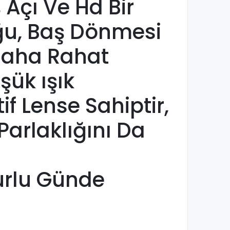
 Açı Ve Hd Bir
ğu, Baş Dönmesi
Daha Rahat
şük ışık
f Lense Sahiptir,
rlaklığını Da
urlu Günde