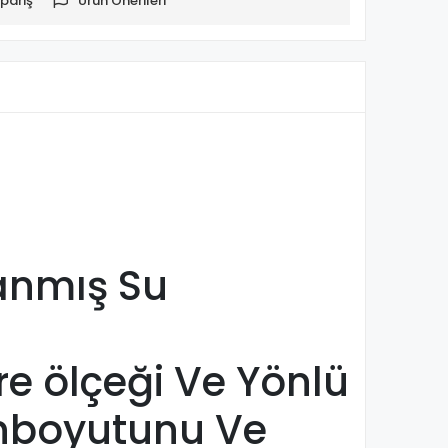
pariş
Ürün Önerileri
lanmış Su
re ölçeği Ve Yönlü
inboyutunu Ve