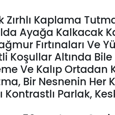
k Zırhlı Kaplama Tutma
ulda Ayağa Kalkacak 
Yağmur Fırtınaları Ve 
i Koşullar Altında Bile 
eme Ve Kalıp Ortadan Ka
izma, Bir Nesnenin Her 
 Kontrastlı Parlak, Kes