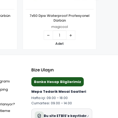
Dürbün
7x50 Dpsı Waterproof Profesyonel
20x50
Dürbün
magicool
Adet
Bize Ulaşın
ogramı
Banka Hesap Bilgilerimiz
pping
Mepa Tedarik Mesai Saatleri
Hafta içi: 09.00 – 18.00
Cumartesi: 09.00 – 14.00
ırlanıyor?
etleme
›
Bu site ETBİS’e kayıtlıdır.