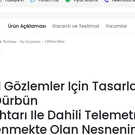
Tavsiye Et
Yorum Yaz
Fiyat Alarmı
Telefonla Si
Ürün Açıklaması
Garanti ve Teslimat
Yorumlar
ik Netleme – Su Geçirmez – 1000m/40m
…
l Gözlemler Için Tasar
Dürbün
tarı Ile Dahili Telemet
lenmekte Olan Nesnen