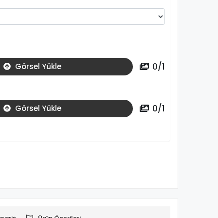
0
/
1
Görsel Yükle
0
/
1
Görsel Yükle