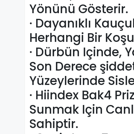
Yönünü Gösterir.
· Dayanıklı Kauçu
Herhangi Bir Koş
· Dürbün Içinde, 
Son Derece şiddetl
Yüzeylerinde Sisl
· Hiindex Bak4 Pr
Sunmak Için Canlı
Sahiptir.