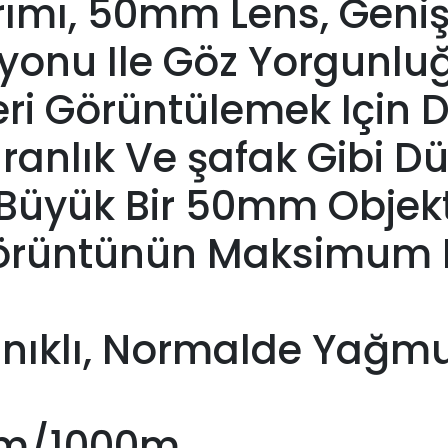
rımı, 50mm Lens, Geniş
onu Ile Göz Yorgunlu
ri Görüntülemek Için 
ranlık Ve şafak Gibi Dü
 Büyük Bir 50mm Objekti
rüntünün Maksimum Pa
anıklı, Normalde Yağm
0m/1000m