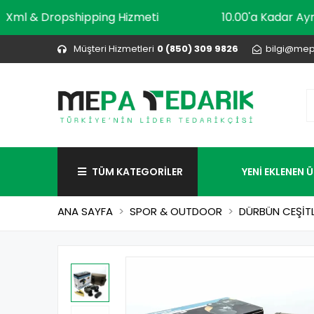
Xml & Dropshipping Hizmeti
10.00'a Ka
Müşteri Hizmetleri
0 (850) 309 9826
bilgi@mep
TÜM KATEGORİLER
YENİ EKLENEN 
ANA SAYFA
SPOR & OUTDOOR
DÜRBÜN CEŞİTL