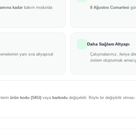
şamına kadar
bakım modunda
8 Ağustos Cumartesi
gün
Daha Sağlam Altyapı
emelerinin yanı sıra altyapısal
Çalışmalarımız, ileriye dö
sistem oluşturmak amacıy
nlerin
ürün kodu (SKU)
veya
barkodu
değişebilir. Böyle bir değişiklik olma