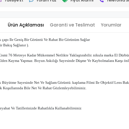
Tavsiye Et
Yorum Yaz
Fiyat Alarmı
Telefonla Si
Ürün Açıklaması
Garanti ve Teslimat
Yorumlar
çapı Ile Geniş Bir Görüntü Ve Rahat Bir Görünüm Sağlar
 Bakış Sağlanır ).
ismi 76 Metreye Kadar Mükemmel Netlikte Yaklaştırabilir.
nikula
marka El Dürbün
 Elden Kayma Yapmaz. Boyun Askılığı Sayesinde Düşme Ve Kaybolmalara Karşı önl
x Büyütme Sayesinde Net Ve Sağlam Görüntü. kaplama Filmi Ile Objektif Lens Bak4
ık Koşullarında Bile Net Ve Rahat Gözlemleyebilirsiniz.
Seyahat Ve Tatillerinizde Rahatlıkla Kullanabilirsiniz