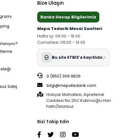
Bize Ulaşın
ogramı
Banka Hesap Bilgilerimiz
pping
Mepa Tedarik Mesai Saatleri
Hafta içi: 09.00 – 18.00
Cumartesi: 09.00 – 14.00
ırlanıyor?
etleme
›
Bu site ETBİS’e kayıtlıdır.
esteği
0 (850) 309 9826
bilgi@mepatedarik.com
suz Satış
i
Hobyar Mahallesi, Aşirefendi
Caddesi No:25C Katırcıoğlu Han
Fatih/İstanbul
Bizi Takip Edin