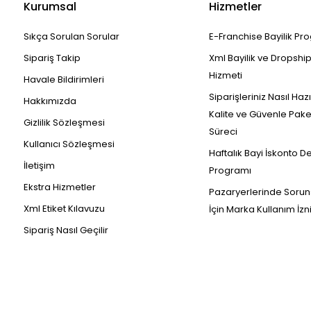
Kurumsal
Hizmetler
Sıkça Sorulan Sorular
E-Franchise Bayilik Pr
Sipariş Takip
Xml Bayilik ve Dropshi
Hizmeti
Havale Bildirimleri
Siparişleriniz Nasıl Haz
Hakkımızda
Kalite ve Güvenle Pak
Gizlilik Sözleşmesi
Süreci
Kullanıcı Sözleşmesi
Haftalık Bayi İskonto D
İletişim
Programı
Ekstra Hizmetler
Pazaryerlerinde Sorun
Xml Etiket Kılavuzu
İçin Marka Kullanım İzn
Sipariş Nasıl Geçilir