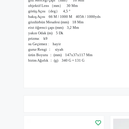
göz Merceği çapı （mm） 16 Mm
objektif Lens （mm） 30 Mm
görüş Açısı （deg） 4,5 °
bakış Açısı 66 M / 1000 M 405ft / 1000yds
gözdürbün Mesafesi (mm) 18 Mm
eixt öğrenci çapı (mm) 3,2 Mm
yakın Odak (m) 5 Dk
prizma: k9
su Geçirmez : hayir
gurur Rengi ： siyah
ürün Boyutu ： (mm) 147x37x117 Mm
birim Ağırlık ： (g) 340 G + 131 G