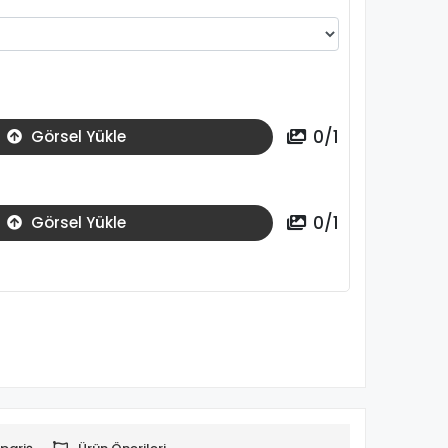
0
/
1
Görsel Yükle
0
/
1
Görsel Yükle