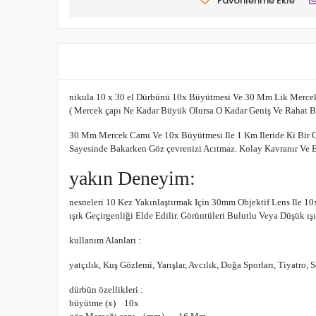
Favorilerime Ekle
nikula 10
x 30 el Dürbünü 10x Büyütmesi Ve 30 Mm Lik Mercek 
( Mercek çapı Ne Kadar Büyük Olursa O Kadar Geniş Ve Rahat Bir
30 Mm Mercek Camı Ve 10x Büyütmesi Ile 1 Km Ileride Ki Bir C
Sayesinde Bakarken Göz çevrenizi Acıtmaz. Kolay Kavranır Ve
yakın Deneyim
:
nesneleri 10 Kez Yakınlaştırmak Için 30mm Objektif Lens Ile 10
ışık Geçirgenliği Elde Edilir. Görüntüleri Bulutlu Veya Düşük ış
kullanım Alanları :
yatçılık, Kuş Gözlemi, Yarışlar, Avcılık, Doğa Sporları, Tiyatro, 
dürbün özellikleri :
büyütme (x) 10x