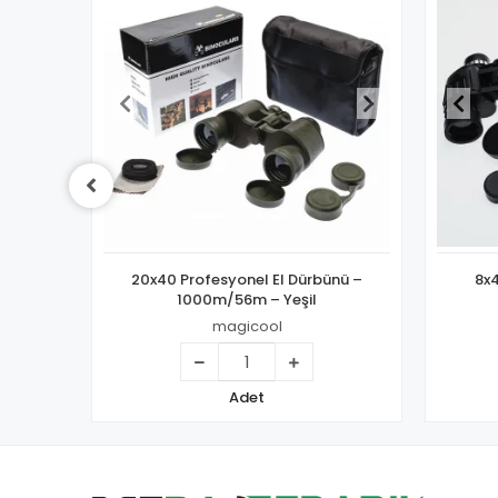
Dürbünü –
8x40 Dürbün El Dürbünü 8 Kat
şil
Yaklaştırma
magicool
Adet