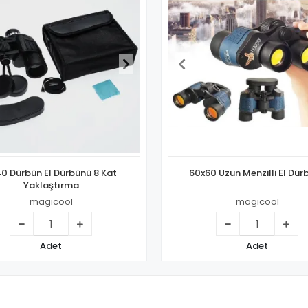
60x60 Uzun Menzilli El Dürbünü
10x25 Kompakt Dürbün 
Açık Spor Teleskop C
Konser Seyahat Çocuklar
magicool
magicool
Adet
Adet