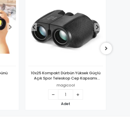
Yüksek Güçlü
200x200 Dürbün Ekonomik El Dürbünü
ep Kapsamı
 İçin Hediye
magicool
Adet