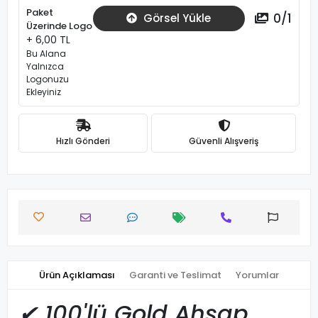
Paket
0
/
1
Görsel Yükle
Üzerinde Logo
+ 6,00 TL
Bu Alana
Yalnızca
Logonuzu
Ekleyiniz
Hızlı Gönderi
Güvenli Alışveriş
Ürün Açıklaması
Garanti ve Teslimat
Yorumlar
✔
100'lü Gold Ahşap